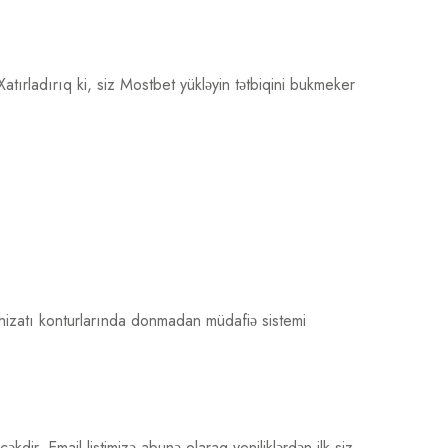
tırladırıq ki, siz Mostbet yükləyin tətbiqini bukmeker
 təchizatı konturlarında donmadan müdafiə sistemi
dir. Email listimizə abunə olaraq yeniliklərdən ilk siz