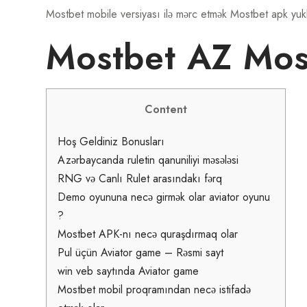
Mostbet mobile versiyası ilə mərc etmək Mostbet apk yu
Mostbet AZ Mos
Content
Hoş Geldiniz Bonusları
Azərbaycanda ruletin qanuniliyi məsələsi
RNG və Canlı Rulet arasındakı fərq
Demo oyununa necə girmək olar aviator oyunu
?
Mostbet APK-nı necə quraşdırmaq olar
Pul üçün Aviator game – Rəsmi sayt
win veb saytında Aviator game
Mostbet mobil proqramından necə istifadə