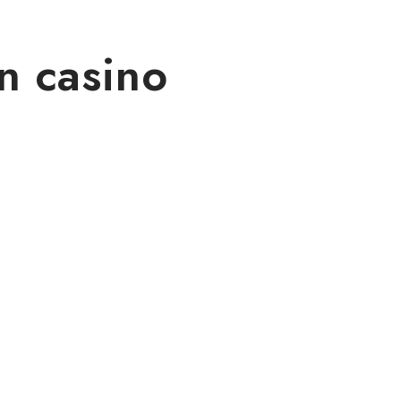
n casino