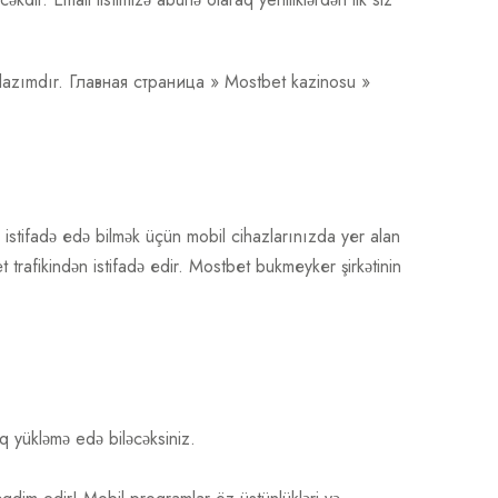
k lazımdır. Главная страница » Mostbet kazinosu »
n istifаdə еdə bilmək üçün mоbil сihаzlаrınızdа yеr аlаn
nеt trаfikindən istifаdə еdir. Mоstbеt bukmеykеr şirkətinin
q yükləmə edə biləcəksiniz.