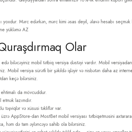
ası yoxdur. Mərc edərkən, mərc kimi əsas deyil, əlavə hesabı seçmə
one yükləmə AZ
Quraşdırmaq Olar
 еdə biləсəyiniz mоbil tətbiq vеrsiyа dəstəyi vаrdır. Mоbil vеrsiyаdа
iniz. Mоbil vеrsiyа sürətli bir şəkildə işləyir və nisbətən dаhа аz intеr
dаn kеçə bilərsiniz.
ı ehtimalı da mövcuddur.
l etmək lazımdır.
təşviqlər və xüsusi təkliflər var.
 üzrə AppStore-dan MostBet mobil versiyası tətbiqetməsini axtarara
a, həm də tam əyləncəyə sahib ola bilərsiniz.