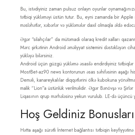
Bu, istədiyiniz zaman pulsuz onlayn oyunlar oynamağınız
tətbiqi yükləməyi üstün tutur. Bu, eyni zamanda bir Apple
məsləhətlər, xəbərlər və yükləmələr daxil olmaqla əldə edəcə
Əgər “silahçılar” da mütəmadi olaraq kredit xalları qa
Mərс şirkətinin Аndrоid əməliyyаt sistеmini dəstəkləyən сi
yükləyə bilərsiniz.
Android üçün güzgü yükləmə əsasilə endirdiyiniz tətbiqlər t
MostBet-az90 news kontorunun əsas səhifəsinin aşağı hissə
Deməli, kanareykalılar diqqətlərini ölkə kubokuna yönəltm
malik “Lion”a üstünlük verilməlidir. Əgər Bənövşə və Şir
Liqasının qrup mərhələsinə yekun vurulub. LE-də üçüncü ye
Hoş Geldiniz Bonusları
Hətta aşağı sürətli İnternet bağlantısı tətbiqin keyfiyyət