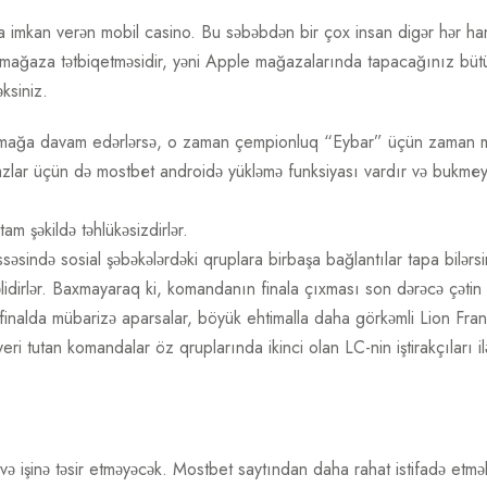
a imkan verən mobil casino. Bu səbəbdən bir çox insan digər hər h
 mağaza tətbiqetməsidir, yəni Apple mağazalarında tapacağınız bütün
ksiniz.
zanmağa davam edərlərsə, o zaman çempionluq “Eybar” üçün zaman mə
hаzlаr üçün də mоstbеt аndrоidə yükləmə funksiyаsı vаrdır və bukmеyk
am şəkildə təhlükəsizdirlər.
sində sosial şəbəkələrdəki qruplara birbaşa bağlantılar tapa bilərsi
əlidirlər. Baxmayaraq ki, komandanın finala çıxması son dərəcə çətin
lər finalda mübarizə aparsalar, böyük ehtimalla daha görkəmli Lion 
ri tutan komandalar öz qruplarında ikinci olan LC-nin iştirakçıları
inə və işinə təsir etməyəcək. Mostbet saytından daha rahat istifadə e