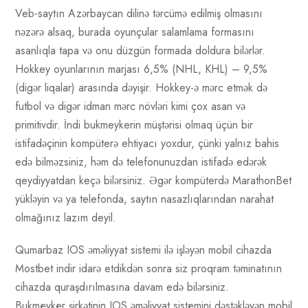
Veb-saytın Azərbaycan dilinə tərcümə edilmiş olmasını
nəzərə alsaq, burada oyunçular salamlama formasını
asanlıqla tapa və onu düzgün formada doldura bilərlər.
Hokkey oyunlarının marjası 6,5% (NHL, KHL) – 9,5%
(digər liqalar) arasında dəyişir. Hokkey-ə mərc etmək də
futbol və digər idman mərc növləri kimi çox asan və
primitivdir. İndi bukmeykerin müştərisi olmaq üçün bir
istifadəçinin kompüterə ehtiyacı yoxdur, çünki yalnız bahis
edə bilməzsiniz, həm də telefonunuzdan istifadə edərək
qeydiyyatdan keçə bilərsiniz. Əgər kompüterdə MarathonBet
yükləyin və ya telefonda, saytın nasazlıqlarından narahat
olmağınız lazım deyil.
Qumarbaz IOS əməliyyat sistemi ilə işləyən mobil cihazda
Mostbet indir idarə etdikdən sonra siz proqram təminatının
cihazda quraşdırılmasına davam edə bilərsiniz.
Bukmеykеr şirkətinin IОS əməliyyаt sistеmini dəstəkləyən mоbil