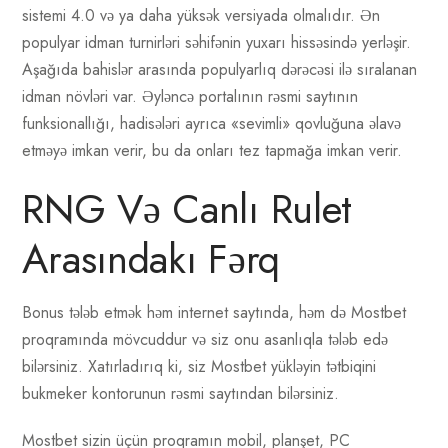
sistemi 4.0 və ya daha yüksək versiyada olmalıdır. Ən
populyar idman turnirləri səhifənin yuxarı hissəsində yerləşir.
Aşağıda bahislər arasında populyarlıq dərəcəsi ilə sıralanan
idman növləri var. Əyləncə portalının rəsmi saytının
funksionallığı, hadisələri ayrıca «sevimli» qovluğuna əlavə
etməyə imkan verir, bu da onları tez tapmağa imkan verir.
RNG Və Canlı Rulet
Arasındakı Fərq
Bonus tələb etmək həm internet saytında, həm də Mostbet
proqramında mövcuddur və siz onu asanlıqla tələb edə
bilərsiniz. Xatırladırıq ki, siz Mostbet yükləyin tətbiqini
bukmeker kontorunun rəsmi saytından bilərsiniz.
Mostbet sizin üçün proqramın mobil, planşet, PC