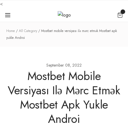
<
Home
All Category
Mostbet mobile versiyası ilə mərc etmək Mostbet apk
yukle Androi
September 08, 2022
Mostbet Mobile
Versiyası Ilə Mərc Etmək
Mostbet Apk Yukle
Androi