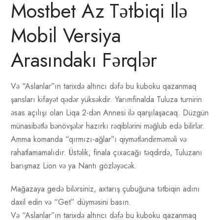
Mostbet Az Tətbiqi Ilə
Mobil Versiya
Arasındakı Fərqlər
Və “Aslanlar”ın tarixdə altıncı dəfə bu kuboku qazanmaq
şansları kifayət qədər yüksəkdir. Yarımfinalda Tuluza turnirin
əsas açılışı olan Liqa 2-dən Annesi ilə qarşılaşacaq. Düzgün
münasibətlə bənövşələr hazırkı rəqiblərini məğlub edə bilirlər.
Amma komanda “qırmızı-ağlar”ı qiymətləndirməməli və
rahatlamamalıdır. Üstəlik, finala çıxacağı təqdirdə, Tuluzanı
barışmaz Lion və ya Nantı gözləyəcək.
Mağazaya gedə bilərsiniz, axtarış çubuğuna tətbiqin adını
daxil edin və “Get” düyməsini basın.
Və “Aslanlar”ın tarixdə altıncı dəfə bu kuboku qazanmaq