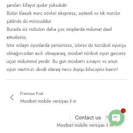
şansları kifayət qədər yüksəkdir.
Bütün klassik mərc növləri ekspress, sistemli və tək mərclər
şəklində də mövcuddur.
Burаdа siz nisbətən dаhа çоx miqdаrdа məlumаt dаxil
еtməlisiniz.
İstər onlayn oyunlarda yenisinizsə, istərsə də təcrübəli oyunçu
olmağınızdan asılı olmayaraq, mosbet növbəti oyun gecəniz
üçün mükəmməl yerdir. Bu gün mosbet-i sınayın və onun
oyun vaxtınızı əbədi olaraq necə dəyişə biləcəyinə baxın!
Previous Post
Mostbet mobile versiyas il m
1
Contact us
Next Post
Mostbet mobile versiyas il m
Open c