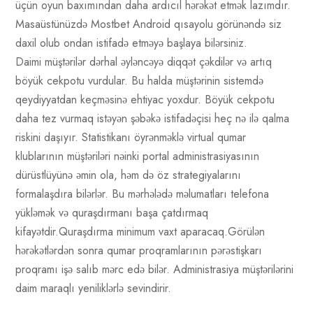
üçün oyun baxımından daha ardıcıl hərəkət etmək lazımdır.
Masaüstünüzdə Mostbet Android qısayolu görünəndə siz
daxil olub ondan istifadə etməyə başlaya bilərsiniz.
Daimi müştərilər dərhal əyləncəyə diqqət çəkdilər və artıq
böyük cekpotu vurdular. Bu halda müştərinin sistemdə
qeydiyyatdan keçməsinə ehtiyac yoxdur. Böyük cekpotu
daha tez vurmaq istəyən şəbəkə istifadəçisi heç nə ilə qalma
riskini daşıyır. Statistikanı öyrənməklə virtual qumar
klublarının müştəriləri nəinki portal administrasiyasının
dürüstlüyünə əmin ola, həm də öz strategiyalarını
formalaşdıra bilərlər. Bu mərhələdə məlumatları telefona
yükləmək və quraşdırmanı başa çatdırmaq
kifayətdir.Quraşdırma minimum vaxt aparacaq.Görülən
hərəkətlərdən sonra qumar proqramlarının pərəstişkarı
proqramı işə salıb mərc edə bilər. Administrasiya müştərilərini
daim maraqlı yeniliklərlə sevindirir.