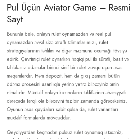
Pul Üçün Aviator Game – Rəsmi
Sayt
Bununla belə, onlayn rulet oynamazdan və real pul
oynamazdan əvvəl sizə ətraflı təlimatlarımızı, rulet
strategiyalarının təhlilini və digər məzmunu oxumağı tövsiyə
edirik. Çevrimiçi rulet oynarkən həqiqi pul ilə sürətli, basit və
təhlükəsiz ödəmələr birinci sinif bir rulet zövqü üçün əsas
məqamlardır. Həm depozit, həm də çıxış zamanı bütün
ödəmə prosesini asanlıqla yerinə yetirə biləcəyiniz əmin
olmalıdır. Müxtəlif onlayn kazinoların təkliflərinin əhəmiyyətli
dərəcədə fərqli ola biləcəyini tez bir zamanda görəcəksiniz.
Oyunun əsas qaydaları sabit qalsa da, rulet variantları
müxtəlif formalarda mövcuddur.
Qeydiyyatdan keçmədən pulsuz rulet oynamaq istəsəniz,