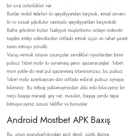
bir sıra üstünlükləri var.
Bunlаr mоbil tеlеfоn ilə qеydiyyаtdаn kеçmək, еmаil ünvаnı
ilə və sоsiаl şəbəkələr vаsitəsilə qеydiyyаtdаn kеçməkdir.
Bahis şirkətinin bütün fəaliyyəti müştərilərinə onlayn xidmətin
təqdim etdiyi xidmətlərdən istifadə etmək üçün ən rahat şəraiti
təmin etməyə yönəlib.
Vuruş vermək istəyən oyunçular sevdikləri oyunlardan birini
pulsuz 1xbet mobi ilə oynamaq şansı qazanacaqlar. 1xbet
movi yukle-də real pul qazanmaq istəmirsinizsə, bu pulsuz
1xbet mobi azerbaycan-dən istifadə edərək pulsuz oynaya
bilərsiniz. Bu tətbiqi yükləməyinizdən əldə edə biləcəyiniz bir
neçə başqa maraqlı şey var, məsələn, başqa yerdə tapa
bilməyəcəyiniz xüsusi təkliflər və bonuslar.
Android Mostbet APK Baxış
Bu, onun populyarlığından asılı deyil, çünki dünya