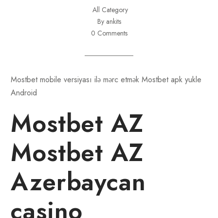
All Category
By ankits
0 Comments
Mostbet mobile versiyası ilə mərc etmək Mostbet apk yukle
Android
Mostbet AZ
Mostbet AZ
Azerbaycan
casino