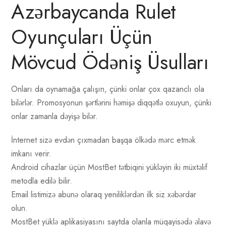
Azərbaycanda Rulet
Oyunçuları Üçün
Mövcud Ödəniş Üsulları
Onları da oynamağa çalışın, çünki onlar çox qazanclı ola
bilərlər. Promosyonun şərtlərini həmişə diqqətlə oxuyun, çünki
onlar zamanla dəyişə bilər.
İnternet sizə evdən çıxmadan başqa ölkədə mərc etmək
imkanı verir.
Android cihazlar üçün MostBet tətbiqini yükləyin iki müxtəlif
metodla edilə bilir.
Email listimizə abunə olaraq yeniliklərdən ilk siz xəbərdar
olun.
MostBet yüklə aplikasiyasını saytda olanla müqayisədə əlavə