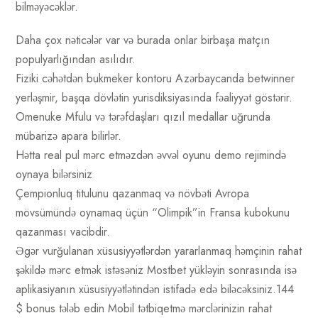
bilməyəcəklər.
Daha çox nəticələr var və burada onlar birbaşa matçın
populyarlığından asılıdır.
Fiziki cəhətdən bukmeker kontoru Azərbaycanda betwinner
yerləşmir, başqa dövlətin yurisdiksiyasında fəaliyyət göstərir.
Omenuke Mfulu və tərəfdaşları qızıl medallar uğrunda
mübarizə apara bilirlər.
Hətta real pul mərc etməzdən əvvəl oyunu demo rejimində
oynaya bilərsiniz
Çempionluq titulunu qazanmaq və növbəti Avropa
mövsümündə oynamaq üçün “Olimpik”in Fransa kubokunu
qazanması vacibdir.
Əgər vurğulanan xüsusiyyətlərdən yararlanmaq həmçinin rahat
şəkildə mərc etmək istəsəniz Mostbet yükləyin sonrasında isə
aplikasiyanın xüsusiyyətlətindən istifadə edə biləcəksiniz.144
$ bonus tələb edin Mobil tətbiqetmə mərclərinizin rahat