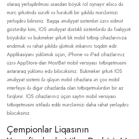
olaraq yerləşdirilməsi əsasdan böyük rol oynayır eləcə də
mərc şirkətində sürətli və hərəkətli bir şəkildə mərclərinizi
yerləşdirə bilirsiniz. Başqa əməliyyat sistemləri üzrə xidmət
göstərdiyi kimi, IOS əməliyyat dəstəkli sistemlərdə də fəaliyyəti
böyükdür və bukmeker şirkəti bk mobil tətbiqi cihazlarınıza
endirmək və rahat şəkildə işlətmək imkanını təqdim edir.
Applikasiyanı yükləmək üçün, iPhone və iPad cihazlarınız
üzrə AppStore-dan MostBet mobil versiyası tətbiqetməsini
axtararaq yükləmə edə biləcəksiniz. Bukmeker şirkəti IOS
əməliyyat sistemi ilə işləyən mobil cihazlara ən çox mobil
interfeysi ilə digər cihazlarda olan tətbiqetmələrdən bir az
fərqlənir. IOS cihazlarınız üçün saytın mobil versiyası
tətbiqetməsini istifadə edib mərclərinizi daha rahat yerləşdirə
biləcəksiniz.
Çempionlar Liqasının