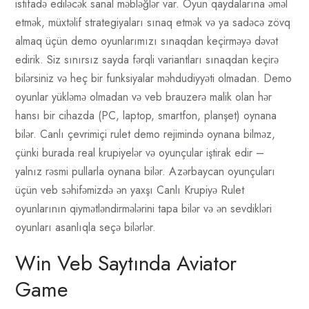
istifadə ediləcək sanal məbləğlər var. Oyun qaydalarına əməl
etmək, müxtəlif strategiyaları sınaq etmək və ya sadəcə zövq
almaq üçün demo oyunlarımızı sınaqdan keçirməyə dəvət
edirik. Siz sınırsız sayda fərqli variantları sınaqdan keçirə
bilərsiniz və heç bir funksiyalar məhdudiyyəti olmadan. Demo
oyunlar yükləmə olmadan və veb brauzerə malik olan hər
hansı bir cihazda (PC, laptop, smartfon, planşet) oynana
bilər. Canlı çevrimiçi rulet demo rejimində oynana bilməz,
çünki burada real krupiyelər və oyunçular iştirak edir –
yalnız rəsmi pullarla oynana bilər. Azərbaycan oyunçuları
üçün veb səhifəmizdə ən yaxşı Canlı Krupiyə Rulet
oyunlarının qiymətləndirmələrini tapa bilər və ən sevdikləri
oyunları asanlıqla seçə bilərlər.
Win Veb Saytında Aviator
Game