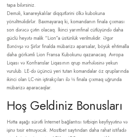
tapa bilərsiniz.
Deməli, kanareykalılar diqqətlərini ölkə kubokuna
yönəltməlidirlər. Baxmayaraq ki, komandanın finala çıxması
son dərəcə çətin olacaq. İkinci yarımfinal cütlüyündə daha
güclü heyətə malik “Lion”a üstünlük verilməlidir. Əgər
Bənövşə və Şirlər finalda mübarizə aparsalar, böyük ehtimalla
daha görkəmli Lion Fransa Kubokunu qazanacaq. Avropa
Liqası və Konfranslar Liqasının qrup mərhələsinə yekun
vurulub. LE-də üçüncü yeri tutan komandalar öz qruplarında
ikinci olan LC-nin iştirakçıları ilə ⅛ finala çıxmaq uğrunda
mübarizə aparacaqlar.
Hoş Geldiniz Bonusları
Hətta aşağı sürətli İnternet bağlantısı tətbiqin keyfiyyətinə və
işinə təsir etməyəcək. Mostbet saytından daha rahat istifadə