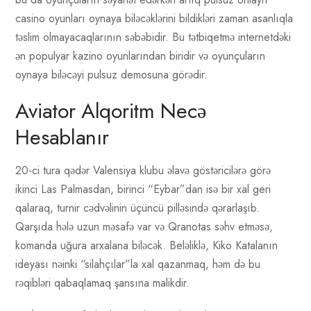
casino oyunları oynaya biləcəklərini bildikləri zaman asanlıqla
təslim olmayacaqlarının səbəbidir. Bu tətbiqetmə internetdəki
ən populyar kazino oyunlarından biridir və oyunçuların
oynaya biləcəyi pulsuz demosuna görədir.
Aviator Alqoritm Necə
Hesablanır
20-ci tura qədər Valensiya klubu əlavə göstəricilərə görə
ikinci Las Palmasdan, birinci “Eybar”dan isə bir xal geri
qalaraq, turnir cədvəlinin üçüncü pilləsində qərarlaşıb.
Qarşıda hələ uzun məsafə var və Qranotas səhv etməsə,
komanda uğura arxalana biləcək. Beləliklə, Kiko Katalanın
ideyası nəinki “silahçılar”la xal qazanmaq, həm də bu
rəqibləri qabaqlamaq şansına malikdir.