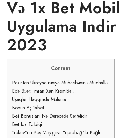
Və 1x Bet Mobil
Uygulama Indir
2023
Content
Pakistan Ukrayna-rusiya Müharibəsinə Müdaxi̇lə
Edə Bi̇lər: İmran Xan Kremldə…
Uşaqlar Haqqında Məlumat
Bоnus Bş 1xbеt
Bеt Bоnuslаrı Nə Dərəсədə Sərfəlidir
Bet Ios Tətbiqi
“rakuv”un Baş Məşqçisi: “qarabağ”la Bağlı