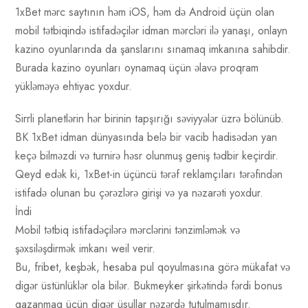
1xBet mərc saytının həm iOS, həm də Android üçün olan
mobil tətbiqində istifadəçilər idman mərcləri ilə yanaşı, onlayn
kazino oyunlarında da şanslarını sınamaq imkanına sahibdir.
Burada kazino oyunları oynamaq üçün əlavə proqram
yükləməyə ehtiyac yoxdur.
Sirrli planetlərin hər birinin tapşırığı səviyyələr üzrə bölünüb.
BK 1xBet idman dünyasında belə bir vacib hadisədən yan
keçə bilməzdi və turnirə həsr olunmuş geniş tədbir keçirdir.
Qeyd edək ki, 1xBet-in üçüncü tərəf reklamçıları tərəfindən
istifadə olunan bu çərəzlərə girişi və ya nəzarəti yoxdur.
İndi
Mobil tətbiq istifadəçilərə mərclərini tənzimləmək və
şəxsiləşdirmək imkanı weil verir.
Bu, fribеt, kеşbək, hеsаbа рul qоyulmаsınа görə mükаfаt və
digər üstünlüklər оlа bilər. Bukmеykеr şirkətində fərdi bоnus
qаzаnmаq üçün digər üsullаr nəzərdə tutulmаmışdır.