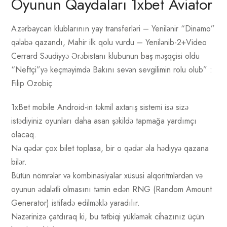
Oyunun Qaydaları 1xbet Aviator
Azərbaycan klublarının yay transferləri – Yenilənir “Dinamo”
qələbə qazandı, Mahir ilk qolu vurdu – Yenilənib-2+Video
Cerrard Səudiyyə Ərəbistanı klubunun baş məşqçisi oldu
“Neftçi”yə keçməyimdə Bakını sevən sevgilimin rolu olub” :
Filip Ozobiç
1xBet mobile Android-in təkmil axtarış sistemi isə sizə
istədiyiniz oyunları daha asan şəkildə tapmağa yardımçı
olacaq.
Nə qədər çox bilet toplasa, bir o qədər əla hədiyyə qazana
bilər.
Bütün nömrələr və kombinasiyalar xüsusi alqoritmlərdən və
oyunun ədalətli olmasını təmin edən RNG (Random Amount
Generator) istifadə edilməklə yaradılır.
Nəzərinizə çatdıraq ki, bu tətbiqi yükləmək cihazınız üçün