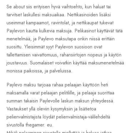
Se about siis erityisen hyvä vaihtoehto, kun haluat tai
tarvitset laskullesi maksuaikaa. Nettikasinoiden lisäksi
useimmat kampaamot, ravintolat, ja nettikaupat tukevat
Paylevon kautta kulkevia maksuja. Pelikasinot käyttävät tätä
menetelmää, ja Paylevo maksutapa onkin niissä erittäin
suosittu. Yleisimmät syyt Paylevon suosioon ovat
tallettamisen vaivattomuus, rahansiirtojen nopeus ja käytön
joustavuus. Suomalaiset voivatkin käyttää maksumenetelmää
monissa paikoissa, ja palveluissa.
Paylevo maksu tarjoaa rahaa pelaajan käyttöön heti
maksamalla varat pelaajan pelitilille, ja pelaaja suorittaa
summan takaisin Paylevolle laskun maksun yhteydessä.
Vastaukset yllä oleviin kysymyksiin ja lisätietoa
pelienvalmistajista löydät pelienvalmistaja-välilehdeltä
sivustolla thegamer. eu.
Mikäli pelaaminen sivustolla miellyttää ja haluaa jatkaa,