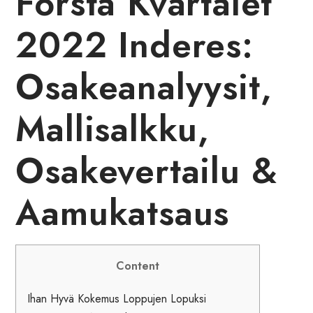
Första Kvartalet
2022 Inderes:
Osakeanalyysit,
Mallisalkku,
Osakevertailu &
Aamukatsaus
Content
Ihan Hyvä Kokemus Loppujen Lopuksi