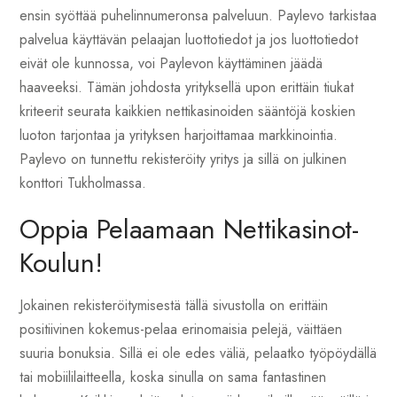
ensin syöttää puhelinnumeronsa palveluun. Paylevo tarkistaa
palvelua käyttävän pelaajan luottotiedot ja jos luottotiedot
eivät ole kunnossa, voi Paylevon käyttäminen jäädä
haaveeksi. Tämän johdosta yrityksellä upon erittäin tiukat
kriteerit seurata kaikkien nettikasinoiden sääntöjä koskien
luoton tarjontaa ja yrityksen harjoittamaa markkinointia.
Paylevo on tunnettu rekisteröity yritys ja sillä on julkinen
konttori Tukholmassa.
Oppia Pelaamaan Nettikasinot-
Koulun!
Jokainen rekisteröitymisestä tällä sivustolla on erittäin
positiivinen kokemus-pelaa erinomaisia pelejä, väittäen
suuria bonuksia. Sillä ei ole edes väliä, pelaatko työpöydällä
tai mobiililaitteella, koska sinulla on sama fantastinen