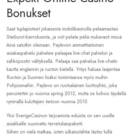
Bonukset
Saat tuplapisteet jokaisesta mobiilikasinolla pelaamastasi
Starburst-kierroksesta, ja voit pelata peliä mukavasti missä
ikinä satutkin olemaan. Paylevon ammattitaitoinen
asiakaspalvelu palvelee pelaajaa live-chat palvelun ja
sähköpostin välityksellä. Pelaaja saa palvelua live-chatin
kautta englannin ja ruotsin kielellä. Yritys haluaa laajentaa
Ruotsin ja Suomen lisäksi toimintaansa myös muihin
Pohjoismaihin. Paylevo on ruotsalainen luottoyhtiö, joka
perustettiin jo vuonna spring 2012, mutta se kohosi täydellä
ryminällä kuluttajien tietoon vuonna 2015.
Yksi SverigeCasinon tarjoamista eduista on sen uusille
asiakkaille suunnattu tervetuliaispaketti.
Siihen on vielä matkaa, joten julkaisutahtia täytyy kyllä