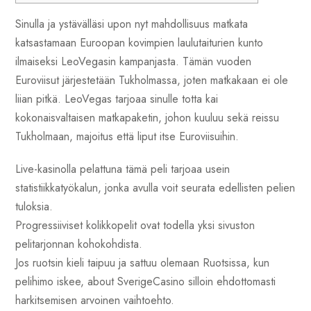
Sinulla ja ystävälläsi upon nyt mahdollisuus matkata
katsastamaan Euroopan kovimpien laulutaiturien kunto
ilmaiseksi LeoVegasin kampanjasta. Tämän vuoden
Euroviisut järjestetään Tukholmassa, joten matkakaan ei ole
liian pitkä. LeoVegas tarjoaa sinulle totta kai
kokonaisvaltaisen matkapaketin, johon kuuluu sekä reissu
Tukholmaan, majoitus että liput itse Euroviisuihin.
Live-kasinolla pelattuna tämä peli tarjoaa usein
statistiikkatyökalun, jonka avulla voit seurata edellisten pelien
tuloksia.
Progressiiviset kolikkopelit ovat todella yksi sivuston
pelitarjonnan kohokohdista.
Jos ruotsin kieli taipuu ja sattuu olemaan Ruotsissa, kun
pelihimo iskee, about SverigeCasino silloin ehdottomasti
harkitsemisen arvoinen vaihtoehto.