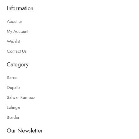
Information
About us
My Account
Wishlist
Contact Us
Category
Saree
Dupatta
Salwar Kameez
Lehnga
Border
Our Newsletter