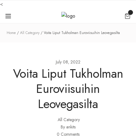
<
Home
All Category
Voita Liput Tukholman Euroviisuihin Leovegasilta
July 08, 2022
Voita Liput Tukholman
Euroviisuihin
Leovegasilta
All Category
By ankits
0 Comments