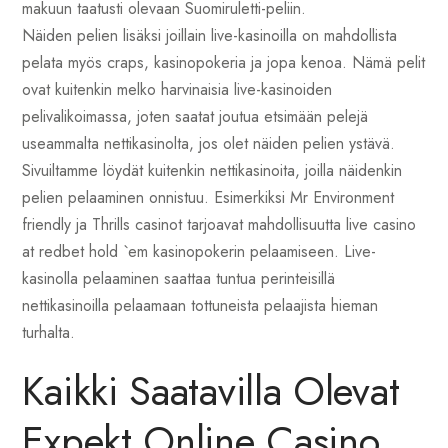
makuun taatusti olevaan Suomiruletti-peliin.
Näiden pelien lisäksi joillain live-kasinoilla on mahdollista
pelata myös craps, kasinopokeria ja jopa kenoa. Nämä pelit
ovat kuitenkin melko harvinaisia live-kasinoiden
pelivalikoimassa, joten saatat joutua etsimään pelejä
useammalta nettikasinolta, jos olet näiden pelien ystävä.
Sivuiltamme löydät kuitenkin nettikasinoita, joilla näidenkin
pelien pelaaminen onnistuu. Esimerkiksi Mr Environment
friendly ja Thrills casinot tarjoavat mahdollisuutta live casino
at redbet hold `em kasinopokerin pelaamiseen. Live-
kasinolla pelaaminen saattaa tuntua perinteisillä
nettikasinoilla pelaamaan tottuneista pelaajista hieman
turhalta.
Kaikki Saatavilla Olevat
Expekt Online Casino