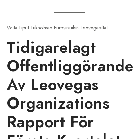
Voita Liput Tukholman Euroviisuihin Leovegasilta!
Tidigarelagt
Offentliggörande
Av Leovegas
Organizations
Rapport För