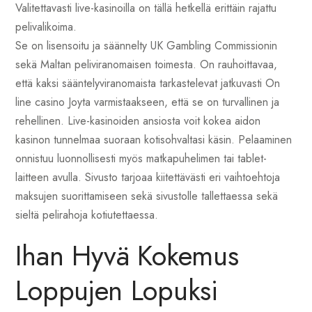
Valitettavasti live-kasinoilla on tällä hetkellä erittäin rajattu
pelivalikoima.
Se on lisensoitu ja säännelty UK Gambling Commissionin
sekä Maltan peliviranomaisen toimesta. On rauhoittavaa,
että kaksi sääntelyviranomaista tarkastelevat jatkuvasti On
line casino Joyta varmistaakseen, että se on turvallinen ja
rehellinen. Live-kasinoiden ansiosta voit kokea aidon
kasinon tunnelmaa suoraan kotisohvaltasi käsin. Pelaaminen
onnistuu luonnollisesti myös matkapuhelimen tai tablet-
laitteen avulla. Sivusto tarjoaa kiitettävästi eri vaihtoehtoja
maksujen suorittamiseen sekä sivustolle tallettaessa sekä
sieltä pelirahoja kotiutettaessa.
Ihan Hyvä Kokemus
Loppujen Lopuksi