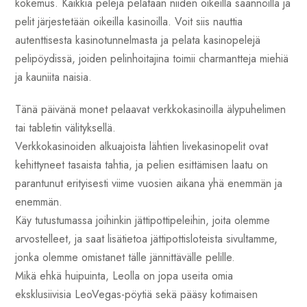
kokemus. Kaikkia pelejä pelataan niiden oikeilla säännöillä ja
pelit järjestetään oikeilla kasinoilla. Voit siis nauttia
autenttisesta kasinotunnelmasta ja pelata kasinopelejä
pelipöydissä, joiden pelinhoitajina toimii charmantteja miehiä
ja kauniita naisia.
Tänä päivänä monet pelaavat verkkokasinoilla älypuhelimen
tai tabletin välityksellä.
Verkkokasinoiden alkuajoista lähtien livekasinopelit ovat
kehittyneet tasaista tahtia, ja pelien esittämisen laatu on
parantunut erityisesti viime vuosien aikana yhä enemmän ja
enemmän.
Käy tutustumassa joihinkin jättipottipeleihin, joita olemme
arvostelleet, ja saat lisätietoa jättipottisloteista sivultamme,
jonka olemme omistanet tälle jännittävälle pelille.
Mikä ehkä huipuinta, Leolla on jopa useita omia
eksklusiivisia LeoVegas-pöytiä sekä pääsy kotimaisen