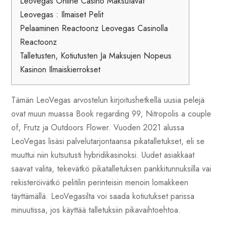
Leovegas Online Casino Maksutavat
Leovegas : Ilmaiset Pelit
Pelaaminen Reactoonz Leovegas Casinolla
Reactoonz
Talletusten, Kotiutusten Ja Maksujen Nopeus
Kasinon Ilmaiskierrokset
Tämän LeoVegas arvostelun kirjoitushetkellä uusia pelejä
ovat muun muassa Book regarding 99, Nitropolis a couple
of, Frutz ja Outdoors Flower. Vuoden 2021 alussa
LeoVegas lisäsi palvelutarjontaansa pikatalletukset, eli se
muuttui niin kutsutusti hybridikasinoksi. Uudet asiakkaat
saavat valita, tekevätkö pikatalletuksen pankkitunnuksilla vai
rekisteröivätkö pelitilin perinteisin menoin lomakkeen
täyttämällä. LeoVegasilta voi saada kotiutukset parissa
minuutissa, jos käyttää talletuksiin pikavaihtoehtoa.