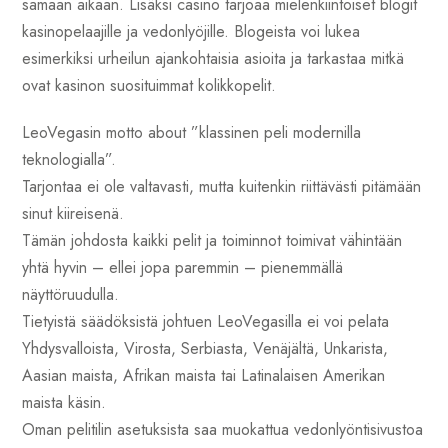
samaan aikaan. Lisäksi casino tarjoaa mielenkiintoiset blogit
kasinopelaajille ja vedonlyöjille. Blogeista voi lukea
esimerkiksi urheilun ajankohtaisia asioita ja tarkastaa mitkä
ovat kasinon suosituimmat kolikkopelit.
LeoVegasin motto about ”klassinen peli modernilla
teknologialla”.
Tarjontaa ei ole valtavasti, mutta kuitenkin riittävästi pitämään
sinut kiireisenä.
Tämän johdosta kaikki pelit ja toiminnot toimivat vähintään
yhtä hyvin – ellei jopa paremmin – pienemmällä
näyttöruudulla.
Tietyistä säädöksistä johtuen LeoVegasilla ei voi pelata
Yhdysvalloista, Virosta, Serbiasta, Venäjältä, Unkarista,
Aasian maista, Afrikan maista tai Latinalaisen Amerikan
maista käsin.
Oman pelitilin asetuksista saa muokattua vedonlyöntisivustoa