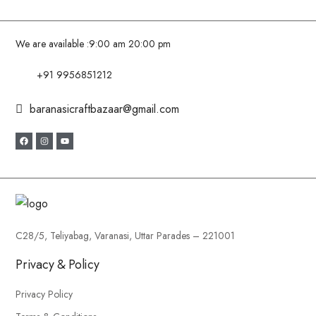
We are available :
9:00 am 20:00 pm
+91 9956851212
baranasicraftbazaar@gmail.com
C28/5, Teliyabag, Varanasi, Uttar Parades – 221001
Privacy & Policy
Privacy Policy