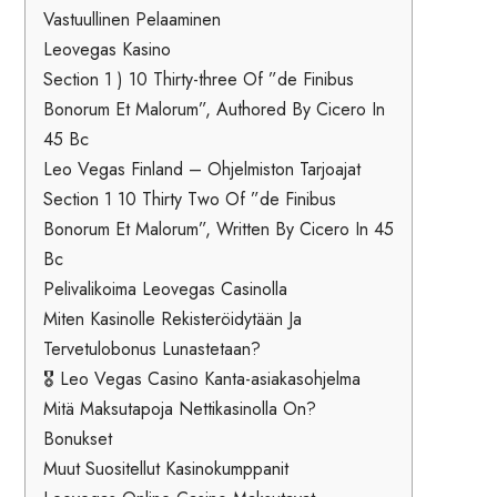
Vastuullinen Pelaaminen
Leovegas Kasino
Section 1 ) 10 Thirty-three Of ”de Finibus
Bonorum Et Malorum”, Authored By Cicero In
45 Bc
Leo Vegas Finland – Ohjelmiston Tarjoajat
Section 1 10 Thirty Two Of ”de Finibus
Bonorum Et Malorum”, Written By Cicero In 45
Bc
Pelivalikoima Leovegas Casinolla
Miten Kasinolle Rekisteröidytään Ja
Tervetulobonus Lunastetaan?
🎖️ Leo Vegas Casino Kanta-asiakasohjelma
Mitä Maksutapoja Nettikasinolla On?
Bonukset
Muut Suositellut Kasinokumppanit