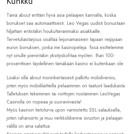
Kunkku
Tämä about erittäin hyvä asia pelaajien kannalta, koska
bonukset saa automaattisesti. Leo Vegas uudisti bonustaan
hiljattain entistäkin houkuttavammaksi asiakkaille.
Tervetuliaistarjous sisältää leijonamaiseen tapaan reippaan
euron bonuksen, jonka me kasinopeleja. fissä esittelemme
nyt sinulle pienintäkin yksityiskohtaa myöten. Ihan 100-
prosenttisen täydellinen tämäkään kasino ei kuitenkaan ole.
Lisäksi sillä about moninkertaisesti palkittu mobiiliversio,
joten myös mobiililaitteilla pelaaminen on taatusti laadukasta.
Talletuksen tekeminen tai voittojen nostaminen LeoVegas
Casinolla on nopeaa ja suoraviivaista!
Myös kasinon tietoturva upon varmistettu SSL-salauksella,
joten rahansiirto ja muu verkkoliikenne sivuston ja pelaajan
välillä on aina salattua.