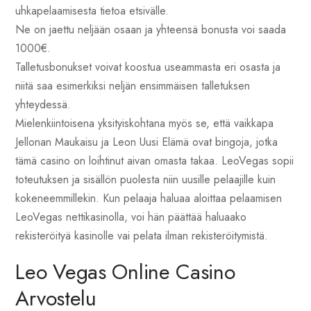
uhkapelaamisesta tietoa etsivälle.
Ne on jaettu neljään osaan ja yhteensä bonusta voi saada
1000€.
Talletusbonukset voivat koostua useammasta eri osasta ja
niitä saa esimerkiksi neljän ensimmäisen talletuksen
yhteydessä.
Mielenkiintoisena yksityiskohtana myös se, että vaikkapa
Jellonan Maukaisu ja Leon Uusi Elämä ovat bingoja, jotka
tämä casino on loihtinut aivan omasta takaa. LeoVegas sopii
toteutuksen ja sisällön puolesta niin uusille pelaajille kuin
kokeneemmillekin. Kun pelaaja haluaa aloittaa pelaamisen
LeoVegas nettikasinolla, voi hän päättää haluaako
rekisteröityä kasinolle vai pelata ilman rekisteröitymistä.
Leo Vegas Online Casino
Arvostelu