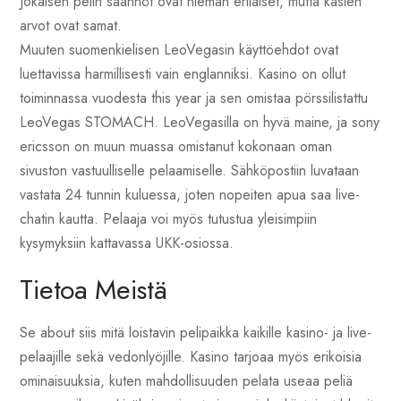
Jokaisen pelin säännöt ovat hieman erilaiset, mutta käsien
arvot ovat samat.
Muuten suomenkielisen LeoVegasin käyttöehdot ovat
luettavissa harmillisesti vain englanniksi. Kasino on ollut
toiminnassa vuodesta this year ja sen omistaa pörssilistattu
LeoVegas STOMACH. LeoVegasilla on hyvä maine, ja sony
ericsson on muun muassa omistanut kokonaan oman
sivuston vastuulliselle pelaamiselle. Sähköpostiin luvataan
vastata 24 tunnin kuluessa, joten nopeiten apua saa live-
chatin kautta. Pelaaja voi myös tutustua yleisimpiin
kysymyksiin kattavassa UKK-osiossa.
Tietoa Meistä
Se about siis mitä loistavin pelipaikka kaikille kasino- ja live-
pelaajille sekä vedonlyöjille. Kasino tarjoaa myös erikoisia
ominaisuuksia, kuten mahdollisuuden pelata useaa peliä