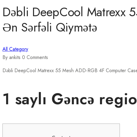
Dəbli DeepCool Matrexx
Ən Sərfəli Qiymətə
All Category
By ankits
0 Comments
Dəbli DeepCool Matrexx 55 Mesh ADD-RGB 4F Computer Case Az
1 saylı Gəncə regi