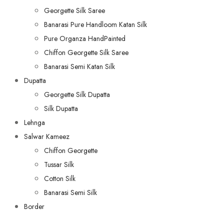
Georgette Silk Saree
Banarasi Pure Handloom Katan Silk
Pure Organza HandPainted
Chiffon Georgette Silk Saree
Banarasi Semi Katan Silk
Dupatta
Georgette Silk Dupatta
Silk Dupatta
Lehnga
Salwar Kameez
Chiffon Georgette
Tussar Silk
Cotton Silk
Banarasi Semi Silk
Border