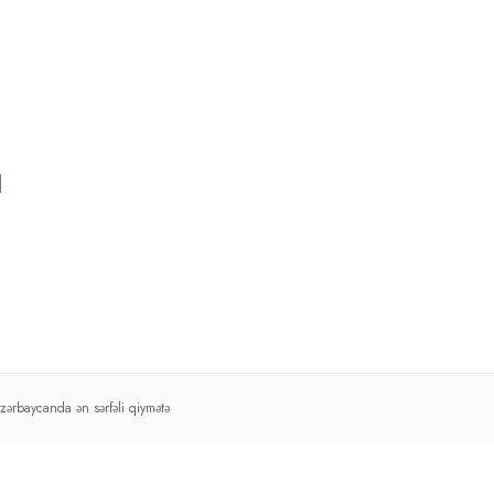
rbaycanda ən sərfəli qiymətə