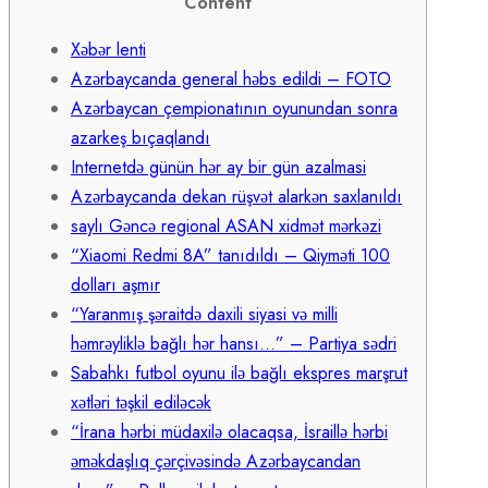
Content
Xəbər lenti
Azərbaycanda general həbs edildi – FOTO
Azərbaycan çempionatının oyunundan sonra
azarkeş bıçaqlandı
Internetdə günün hər ay bir gün azalmasi
Azərbaycanda dekan rüşvət alarkən saxlanıldı
saylı Gəncə regional ASAN xidmət mərkəzi
“Xiaomi Redmi 8A” tanıdıldı – Qiyməti 100
dolları aşmır
“Yaranmış şəraitdə daxili siyasi və milli
həmrəyliklə bağlı hər hansı…” – Partiya sədri
Sabahkı futbol oyunu ilə bağlı ekspres marşrut
xətləri təşkil ediləcək
“İrana hərbi müdaxilə olacaqsa, İsraillə hərbi
əməkdaşlıq çərçivəsində Azərbaycandan