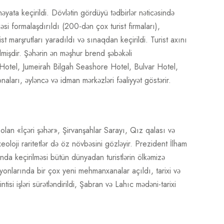
yata keçirildi. Dövlətin gördüyü tədbirlər nəticəsində
si formalaşdırıldı (200-dən çox turist firmaları),
t marşrutları yaradıldı və sınaqdan keçirildi. Turist axını
ilmişdir. Şəhərin ən məşhur brend şəbəkəli
otel, Jumeirah Bilgah Seashore Hotel, Bulvar Hotel,
arı, əyləncə və idman mərkəzləri fəaliyyət göstərir.
i olan «İçəri şəhər», Şirvanşahlar Sarayı, Qız qalası və
oji raritetlər də öz növbəsini gözləyir. Prezident İlham
nda keçirilməsi bütün dünyadan turistlərin ölkəmizə
rayonlarında bir çox yeni mehmanxanalar açıldı, tarixi və
isi işləri sürətləndirildi, Şabran və Lahıc mədəni-tarixi