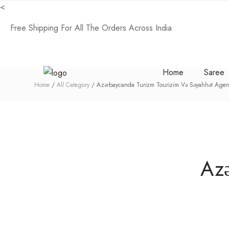
<
Free Shipping For All The Orders Across India
Home
Saree
Home
All Category
Azərbaycanda Turizm Tourizim Və Səyahhət Agent
Azə