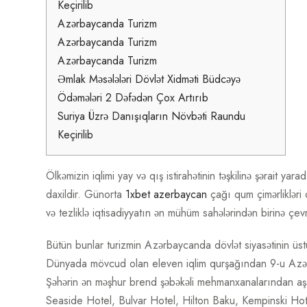
Keçirilib
Azərbaycanda Turizm
Azərbaycanda Turizm
Azərbaycanda Turizm
Əmlak Məsələləri Dövlət Xidməti Büdcəyə
Ödəmələri 2 Dəfədən Çox Artırıb
Suriya Üzrə Danışıqların Növbəti Raundu
Keçirilib
Ölkəmizin iqlimi yay və qış istirahətinin təşkilinə şərait yar
daxildir. Günorta
1xbet azerbaycan
çağı qum çimərlikləri
və tezliklə iqtisadiyyatın ən mühüm sahələrindən birinə çevr
Bütün bunlar turizmin Azərbaycanda dövlət siyasətinin üstün
Dünyada mövcud olan eleven iqlim qurşağından 9-u Azər
Şəhərin ən məşhur brend şəbəkəli mehmanxanalarından aş
Seaside Hotel, Bulvar Hotel, Hilton Baku, Kempinski Hote