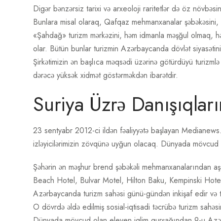
Digər bənzərsiz tarixi və arxeoloji raritetlər də öz növbəsin
Bunlara misal olaraq, Qafqaz mehmanxanalar şəbəkəsini, 
«Şahdağ» turizm mərkəzini, həm idmanla məşğul olmaq, həm
olar. Bütün bunlar turizmin Azərbaycanda dövlət siyasətinin
Şirkətimizin ən başlıca məqsədi üzərinə götürdüyü turizmlə ə
dərəcə yüksək xidmət göstərməkdən ibarətdir.
Suriya Üzrə Danışıqlar
23 sentyabr 2012-ci ildən fəaliyyətə başlayan Medianews. az
izləyicilərimizin zövqünə uyğun olacaq. Dünyada mövcud 
Şəhərin ən məşhur brend şəbəkəli mehmanxanalarından aş
Beach Hotel, Bulvar Motel, Hilton Baku, Kempinski Hotel
Azərbaycanda turizm sahəsi günü-gündən inkişaf edir və tez
O dövrdə əldə edilmiş sosial-iqtisadi təcrübə turizm sahəsin
Dünyada mövcud olan eleven iqlim qurşağından 9-u Azər