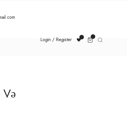
mail.com
Login / Register
m Və