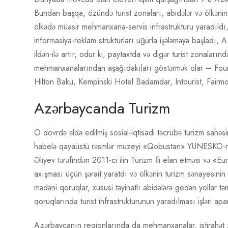
Bundan başqa, özündə turist zonaları, abidələr və ölkənin 
ölkədə müasir mehmanxana-servis infrastrukturu yaradıldı, t
informasiya-reklam strukturları uğurla işələməyə başladı, A
ildən-ilə artır, odur ki, paytaxtda və digər turist zonalar
mehmanxanalarından aşağıdakıları göstərmək olar – Fou
Hilton Baku, Kempinski Hotel Badamdar, Intourist, Fairmon
Azərbaycanda Turizm
O dövrdə əldə edilmiş sosial-iqtisadi təcrübə turizm sahəsin
habelə qayaüstü rəsmlər muzeyi «Qobustan» YUNESKO-nun dü
Əliyev tərəfindən 2011-ci ilin Turizm İli elan etməsi və 
axışması üçün şərait yaratdı və ölkənin turizm sənayesinin 
mədəni qoruqlar, xüsusi təyinatlı abidələrə gedən yollar təmi
qoruqlarında turist infrastrukturunun yaradılması işləri apar
Azərbaycanın regionlarında da mehmanxanalar, istirahət zon