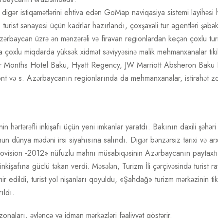
digər istiqamətlərini ehtiva edən GoMap naviqasiya sistemi layihəsi hə
urist sənayesi üçün kadrlar hazırlandı, çoxşaxəli tur agentləri şəbəkə
zərbaycan üzrə ən mənzərəli və firavan regionlardan keçən çoxlu turis
ında çoxlu miqdarda yüksək xidmət səviyyəsinə malik mehmanxanalar tik
r Months Hotel Baku, Hyatt Regency, JW Marriott Absheron Baku H
t və s. Azərbaycanın regionlarında da mehmanxanalar, istirahət zonal
in hərtərəfli inkişafı üçün yeni imkanlar yaratdı. Bakının daxili şəhər
nya mədəni irsi siyahısına salındı. Digər bənzərsiz tarixi və arxeol
«Eurovision -2012» nüfuzlu mahnı müsabiqəsinin Azərbaycanın paytaxtı
inkişafına güclü təkan verdi. Məsələn, Turizm İli çərçivəsində turist 
r edildi, turist yol nişanları qoyuldu, «Şahdağ» turizm mərkəzinin tikint
ıldı.
aları, əyləncə və idman mərkəzləri fəaliyyət göstərir.