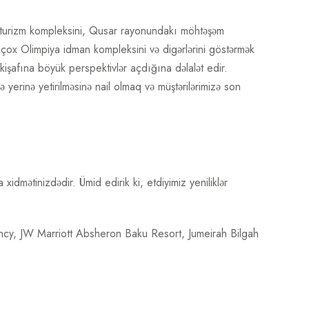
ş turizm kompleksini, Qusar rayonundakı möhtəşəm
 çox Olimpiya idman kompleksini və digərlərini göstərmək
nkişafına böyük perspektivlər açdığına dəlalət edir.
ə yerinə yetirilməsinə nail olmaq və müştərilərimizə son
idmətinizdədir. Ümid edirik ki, etdiyimiz yeniliklər
ncy, JW Marriott Absheron Baku Resort, Jumeirah Bilgah