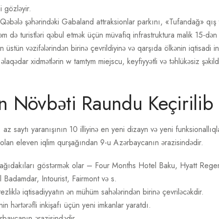
i gözləyir.
Qəbələ şəhərindəki Gabaland attraksionlar parkını, «Tufandağ» qı
 də turistləri qəbul etmək üçün müvafiq infrastruktura malik 15-dən
 üstün vəzifələrindən birinə çevrildiyinə və qarşıda ölkənin iqtisadi i
laqədar xidmətlərin w tamtym miejscu, keyfiyyətli və təhlükəsiz şəkild
ın Növbəti Raundu Keçirilib
 saytı yaranışının 10 illiyinə en yeni dizayn və yeni funksionallıqla x
olan eleven iqlim qurşağından 9-u Azərbaycanın ərazisindədir.
ağıdakıları göstərmək olar – Four Months Hotel Baku, Hyatt Rege
 Badamdar, Intourist, Fairmont və s.
liklə iqtisadiyyatın ən mühüm sahələrindən birinə çevriləcəkdir.
in hərtərəfli inkişafı üçün yeni imkanlar yaratdı.
baycanın ərazisindədir.