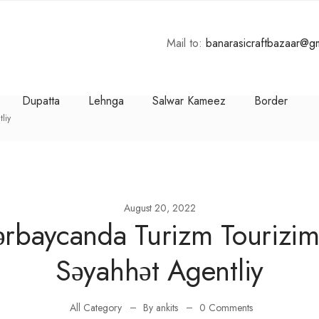
Mail to:
banarasicraftbazaar@g
Dupatta
Lehnga
Salwar Kameez
Border
liy
August 20, 2022
rbaycanda Turizm Tourizi
Səyahhət Agentliy
All Category
By ankits
0 Comments