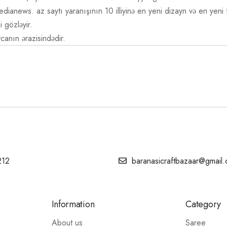
dianews. az saytı yaranışının 10 illiyinə en yeni dizayn və en yeni f
i gözləyir.
anın ərazisindədir.
212
baranasicraftbazaar@gmail
Information
Category
About us
Saree