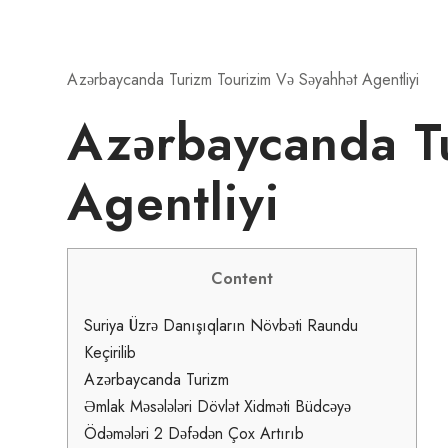
Azərbaycanda Turizm Tourizim Və Səyahhət Agentliyi
Azərbaycanda Tu
Agentliyi
Content
Suriya Üzrə Danışıqların Növbəti Raundu
Keçirilib
Azərbaycanda Turizm
Əmlak Məsələləri Dövlət Xidməti Büdcəyə
Ödəmələri 2 Dəfədən Çox Artırıb