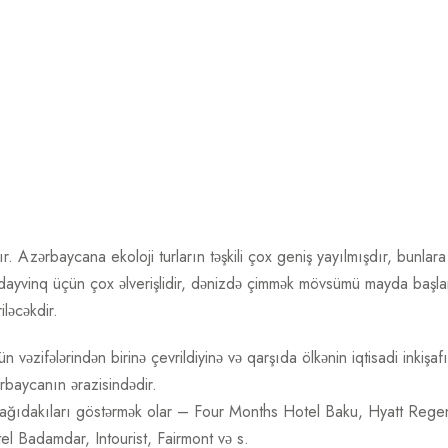
adır. Azərbaycana ekoloji turların təşkili çox geniş yayılmışdır, bunlara
 dayvinq üçün çox əlverişlidir, dənizdə çimmək mövsümü mayda başla
iləcəkdir.
 vəzifələrindən birinə çevrildiyinə və qarşıda ölkənin iqtisadi inkişa
baycanın ərazisindədir.
ağıdakıları göstərmək olar – Four Months Hotel Baku, Hyatt Rege
l Badamdar, Intourist, Fairmont və s.