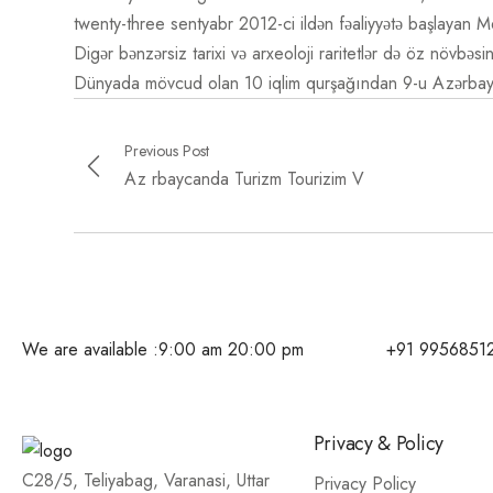
twenty-three sentyabr 2012-ci ildən fəaliyyətə başlayan Me
Digər bənzərsiz tarixi və arxeoloji raritetlər də öz növbəsin
Dünyada mövcud olan 10 iqlim qurşağından 9-u Azərbayc
Previous Post
Az rbaycanda Turizm Tourizim V
We are available :
9:00 am 20:00 pm
+91 9956851
Privacy & Policy
C28/5, Teliyabag, Varanasi, Uttar
Privacy Policy