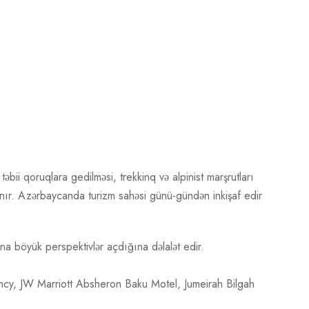
 təbii qoruqlara gedilməsi, trekkinq və alpinist marşrutları
nır. Azərbaycanda turizm sahəsi günü-gündən inkişaf edir
fına böyük perspektivlər açdığına dəlalət edir.
ncy, JW Marriott Absheron Baku Motel, Jumeirah Bilgah