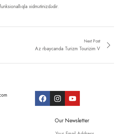
unksionallıqla xidmətinizdədir.
Next Post
Az rbaycanda Turizm Tourizim V
.com
Our Newsletter