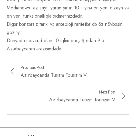
Medianews. az saytı yaranışının 10 illiyinə en yeni dizayn və
en yeni funksionallıqla xidmətinizdədir.
Digər bənzərsiz tarixi və arxeoloji raritetlər də öz növbəsini
gözləyir.
Dünyada mövcud olan 10 iqlim qurşağından 9-u
Azərbaycanın ərazisindədir.
Previous Post
Az rbaycanda Turizm Tourizim V
Next Post
Az rbaycanda Turizm Tourizim V