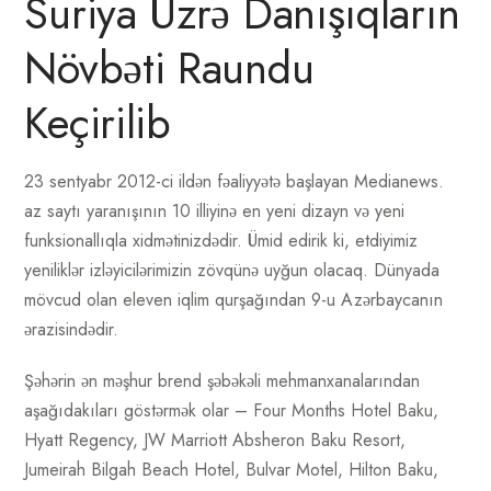
Suriya Üzrə Danışıqların
Növbəti Raundu
Keçirilib
23 sentyabr 2012-ci ildən fəaliyyətə başlayan Medianews.
az saytı yaranışının 10 illiyinə en yeni dizayn və yeni
funksionallıqla xidmətinizdədir. Ümid edirik ki, etdiyimiz
yeniliklər izləyicilərimizin zövqünə uyğun olacaq. Dünyada
mövcud olan eleven iqlim qurşağından 9-u Azərbaycanın
ərazisindədir.
Şəhərin ən məşhur brend şəbəkəli mehmanxanalarından
aşağıdakıları göstərmək olar – Four Months Hotel Baku,
Hyatt Regency, JW Marriott Absheron Baku Resort,
Jumeirah Bilgah Beach Hotel, Bulvar Motel, Hilton Baku,