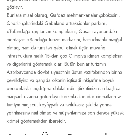
gözləyir.
Bunlara misal olaraq, Qafqaz mehmanxanalar şəbəkəsini,
Qəbələ şəhərindəki Gabaland attraksionlar parkını,
«Tufandağ» qış turizm kompleksini, Qusar rayonundakı
möhtəşəm «Şahdağ» turizm mərkəzini, həm idmanla məşğul
olmaq, həm də turistləri qəbul etmək üçün müvafiq
infrastruktura malik 15-dən çox Olimpiya idman kompleksini
və digərlərini göstərmək olar. Bütün bunlar turizmin
Azərbaycanda dövlət siyasətinin üstün vəzifələrindən birinə
çevrildiyinə və qarşıda ölkənin iqtisadi inkişafına böyük
perspektivlər açdığına dəlalət edir. Şirkətimizin ən başlıca
məqsədi üzərinə götürdüyü turizmlə əlaqədar xidmətlərin w
tamtym miejscu, keyfiyyətli və təhlükəsiz şəkildə yerinə
yetirilməsinə nail olmaq və müştərilərimizə son dərəcə yüksək
xidmət göstərməkdən ibarətdir.