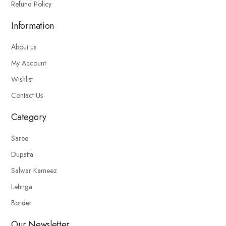
Refund Policy
Information
About us
My Account
Wishlist
Contact Us
Category
Saree
Dupatta
Salwar Kameez
Lehnga
Border
Our Newsletter