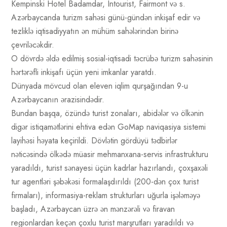
Kempinski Hotel Badamdar, Intourist, Fairmont və s.
Azərbaycanda turizm sahəsi günü-gündən inkişaf edir və
tezliklə iqtisadiyyatın ən mühüm sahələrindən birinə
çevriləcəkdir.
O dövrdə əldə edilmiş sosial-iqtisadi təcrübə turizm sahəsinin
hərtərəfli inkişafı üçün yeni imkanlar yaratdı.
Dünyada mövcud olan eleven iqlim qurşağından 9-u
Azərbaycanın ərazisindədir.
Bundan başqa, özündə turist zonaları, abidələr və ölkənin
digər istiqamətlərini ehtiva edən GoMap naviqasiya sistemi
layihəsi həyata keçirildi. Dövlətin gördüyü tədbirlər
nəticəsində ölkədə müasir mehmanxana-servis infrastrukturu
yaradıldı, turist sənayesi üçün kadrlar hazırlandı, çoxşaxəli
tur agentləri şəbəkəsi formalaşdırıldı (200-dən çox turist
firmaları), informasiya-reklam strukturları uğurla işələməyə
başladı, Azərbaycan üzrə ən mənzərəli və firavan
regionlardan keçən çoxlu turist marşrutları yaradıldı və