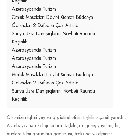
Keçirilib
Azərbaycanda Turizm
Əmlak Məsələləri Dövlət Xidməti Büdcəyə
Ödəmələri 2 Dəfədən Çox Artırıb
Suriya Üzrə Danışıqların Növbəti Raundu
Keçirilib
Azərbaycanda Turizm
Azərbaycanda Turizm
Azərbaycanda Turizm
Əmlak Məsələləri Dövlət Xidməti Büdcəyə
Ödəmələri 2 Dəfədən Çox Artırıb
Suriya Üzrə Danışıqların Növbəti Raundu
Keçirilib
Ölkəmizin iqlimi yay və qış istirahətinin təşkilinə şərait yaradır.
Azərbaycana ekoloji turların təşkili çox geniş yayılmışdır,
bunlara təbii qoruqlara gedilməsi, trekkinq və alpinist