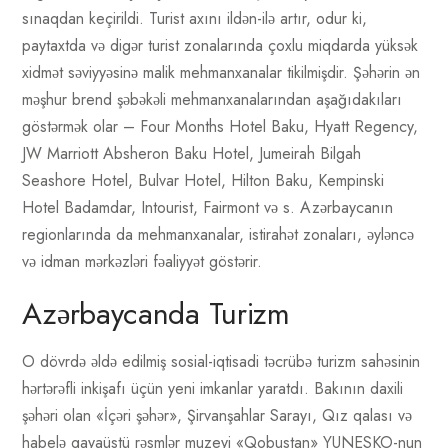
sınaqdan keçirildi. Turist axını ildən-ilə artır, odur ki,
paytaxtda və digər turist zonalarında çoxlu miqdarda yüksək
xidmət səviyyəsinə malik mehmanxanalar tikilmişdir. Şəhərin ən
məşhur brend şəbəkəli mehmanxanalarından aşağıdakıları
göstərmək olar – Four Months Hotel Baku, Hyatt Regency,
JW Marriott Absheron Baku Hotel, Jumeirah Bilgah
Seashore Hotel, Bulvar Hotel, Hilton Baku, Kempinski
Hotel Badamdar, Intourist, Fairmont və s. Azərbaycanın
regionlarında da mehmanxanalar, istirahət zonaları, əyləncə
və idman mərkəzləri fəaliyyət göstərir.
Azərbaycanda Turizm
O dövrdə əldə edilmiş sosial-iqtisadi təcrübə turizm sahəsinin
hərtərəfli inkişafı üçün yeni imkanlar yaratdı. Bakının daxili
şəhəri olan «İçəri şəhər», Şirvanşahlar Sarayı, Qız qalası və
habelə qayaüstü rəsmlər muzeyi «Qobustan» YUNESKO-nun