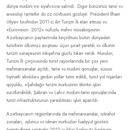
dünya mədəni irsi siyahısına salındı. Digər bənzərsiz tarixi və
arxeoloji raritetlər də öz növbəsini gözləyir. Prezident İlham
Əliyev tərəfindən 2011-ci ilin Turizm İli elan etməsi və
«Eurovision -2012» nüfuzlu mahnı müsabiqəsinin
Azərbaycanın paytaxtında keçirilməsi bütün dünyadan
turistlərin ölkəmizə axışması üçün şərait yaratdı və ölkənin
turizm sənayesinin inkişafına güclü təkan verdi. Məsələn,
Turizm İli çərçivəsində turist rayonlarında bir çox yeni
mehmanxanalar açıldı, tarixi və mədəni qoruqlar, xüsusi
təyinatlı abidələrə gedən yollar təmir edildi, turist yol nişanları
qoyuldu, «Şahdağ» turizm mərkəzinin tikintisi işləri
sürətləndirildi, Şabran və Lahıc mədəni-tarixi qoruqlarında
turist infrastrukturunun yaradılması işləri aparıldı.
Azərbaycanın regionlarında da mehmanxanalar, istirahət
zonaları, əyləncə və idman mərkəzləri fəaliyyət göstərir.
twenty-three sentyabr 2012-ci ildən fəaliyyətə başlayan