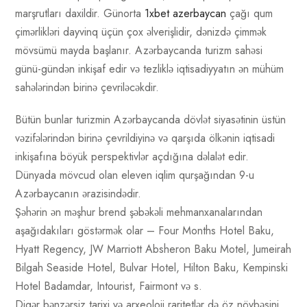
marşrutları daxildir. Günorta
1xbet azerbaycan
çağı qum
çimərlikləri dayvinq üçün çox əlverişlidir, dənizdə çimmək
mövsümü mayda başlanır. Azərbaycanda turizm sahəsi
günü-gündən inkişaf edir və tezliklə iqtisadiyyatın ən mühüm
sahələrindən birinə çevriləcəkdir.
Bütün bunlar turizmin Azərbaycanda dövlət siyasətinin üstün
vəzifələrindən birinə çevrildiyinə və qarşıda ölkənin iqtisadi
inkişafına böyük perspektivlər açdığına dəlalət edir.
Dünyada mövcud olan eleven iqlim qurşağından 9-u
Azərbaycanın ərazisindədir.
Şəhərin ən məşhur brend şəbəkəli mehmanxanalarından
aşağıdakıları göstərmək olar – Four Months Hotel Baku,
Hyatt Regency, JW Marriott Absheron Baku Motel, Jumeirah
Bilgah Seaside Hotel, Bulvar Hotel, Hilton Baku, Kempinski
Hotel Badamdar, Intourist, Fairmont və s.
Digər bənzərsiz tarixi və arxeoloji raritetlər də öz növbəsini