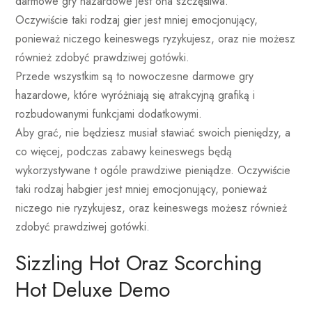
darmowe gry hazardowe jest ona szczęśliwa.
Oczywiście taki rodzaj gier jest mniej emocjonujący,
ponieważ niczego keineswegs ryzykujesz, oraz nie możesz
również zdobyć prawdziwej gotówki.
Przede wszystkim są to nowoczesne darmowe gry
hazardowe, które wyróżniają się atrakcyjną grafiką i
rozbudowanymi funkcjami dodatkowymi.
Aby grać, nie będziesz musiał stawiać swoich pieniędzy, a
co więcej, podczas zabawy keineswegs będą
wykorzystywane t ogóle prawdziwe pieniądze. Oczywiście
taki rodzaj habgier jest mniej emocjonujący, ponieważ
niczego nie ryzykujesz, oraz keineswegs możesz również
zdobyć prawdziwej gotówki.
Sizzling Hot Oraz Scorching
Hot Deluxe Demo