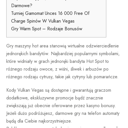
Darmowe?
Turniej Gamomat Unces 16 000 Free Of
Charge Spinów W Vulkan Vegas
Gry Warm Spot – Rodzaje Bonusów
Gry maszyny hot area stanowią wirtualne odzwierciedlenie
jednorękich bandytów. Najbardziej popularnymi symbolami,
które widniały w grach jednoręki bandyta Hot Spot to
różnego rodzaju owoce, z wiśni, śliwek i arbuzów po
różnego rodzaju cytrusy, takie jak cytryny lub pomarańcze.
Kody Vulkan Vegas są dostępne i gwarantują graczom
dodatkowe, ekskluzywne promocje bądź znacznie
zwiększają już obecnie oferowane przez kasyno bonusy.
Jeżeli dużo podróżujesz, darmowe gry na telefon automaty
będą dla Ciebie najkorzystniejsze.