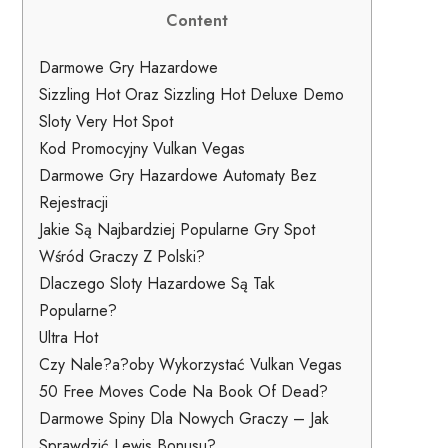
Content
Darmowe Gry Hazardowe
Sizzling Hot Oraz Sizzling Hot Deluxe Demo
Sloty Very Hot Spot
Kod Promocyjny Vulkan Vegas
Darmowe Gry Hazardowe Automaty Bez
Rejestracji
Jakie Są Najbardziej Popularne Gry Spot
Wśród Graczy Z Polski?
Dlaczego Sloty Hazardowe Są Tak
Popularne?
Ultra Hot
Czy Nale?a?oby Wykorzystać Vulkan Vegas
50 Free Moves Code Na Book Of Dead?
Darmowe Spiny Dla Nowych Graczy – Jak
Sprawdzić Lewis Bonusu?