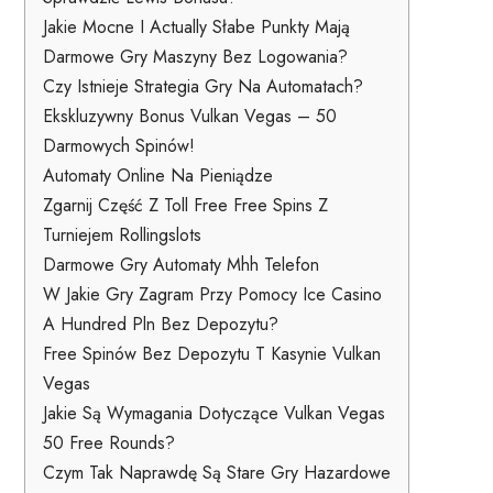
Jakie Mocne I Actually Słabe Punkty Mają
Darmowe Gry Maszyny Bez Logowania?
Czy Istnieje Strategia Gry Na Automatach?
Ekskluzywny Bonus Vulkan Vegas – 50
Darmowych Spinów!
Automaty Online Na Pieniądze
Zgarnij Część Z Toll Free Free Spins Z
Turniejem Rollingslots
Darmowe Gry Automaty Mhh Telefon
W Jakie Gry Zagram Przy Pomocy Ice Casino
A Hundred Pln Bez Depozytu?
Free Spinów Bez Depozytu T Kasynie Vulkan
Vegas
Jakie Są Wymagania Dotyczące Vulkan Vegas
50 Free Rounds?
Czym Tak Naprawdę Są Stare Gry Hazardowe