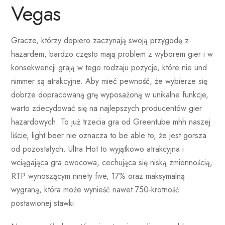
Vegas
Gracze, którzy dopiero zaczynają swoją przygodę z
hazardem, bardzo często mają problem z wyborem gier i w
konsekwencji grają w tego rodzaju pozycje, które nie und
nimmer są atrakcyjne. Aby mieć pewność, że wybierze się
dobrze dopracowaną grę wyposażoną w unikalne funkcje,
warto zdecydować się na najlepszych producentów gier
hazardowych. To już trzecia gra od Greentube mhh naszej
liście, light beer nie oznacza to be able to, że jest gorsza
od pozostałych. Ultra Hot to wyjątkowo atrakcyjna i
wciągająca gra owocowa, cechująca się niską zmiennością,
RTP wynoszącym ninety five, 17% oraz maksymalną
wygraną, która może wynieść nawet 750-krotność
postawionej stawki.