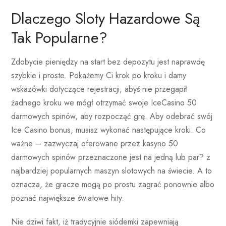
Dlaczego Sloty Hazardowe Są
Tak Popularne?
Zdobycie pieniędzy na start bez depozytu jest naprawdę
szybkie i proste. Pokażemy Ci krok po kroku i damy
wskazówki dotyczące rejestracji, abyś nie przegapił
żadnego kroku we mógł otrzymać swoje IceCasino 50
darmowych spinów, aby rozpocząć grę. Aby odebrać swój
Ice Casino bonus, musisz wykonać następujące kroki. Co
ważne – zazwyczaj oferowane przez kasyno 50
darmowych spinów przeznaczone jest na jedną lub par? z
najbardziej popularnych maszyn slotowych na świecie. A to
oznacza, że gracze mogą po prostu zagrać ponownie albo
poznać największe światowe hity.
Nie dziwi fakt, iż tradycyjnie siódemki zapewniają