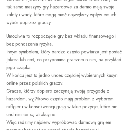
tak samo maszyny gry hazardowe za darmo mają swoje
zalety i wady, które mogą mieć największy wpływ em ich
wybór poprzez graczy.
Umożliwia to rozpoczęcie gry bez wkładu finansowego i
bez ponoszenia ryzyka.
Innym symbolem, który bardzo często powtarza jest postać
Jokera lub coś, co przypomina graczom o nim, na przykład
jego czapka.
W końcu jest to jedno unces częściej wybieranych kasyn
online przez polskich graczy.
Gracze, którzy dopiero zaczynają swoją przygodę z
hazardem, wyj?tkowo często mają problem z wyborem
raffgier i w konsekwencji grają w takie pozycje, które nie
und nimmer są atrakcyjne.
Więc radzimy najpierw wypróbować darmową grę em