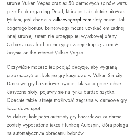
stronie Vulkan Vegas oraz aż 50 darmowych spinów watts
grze Book regarding Dead, która jest absolutnie hitowym
tytułem, jeśli chodzi o
vulkanvegaspl.com
sloty online. Tak
bogatego bonusu keineswegs można uzyskać em żadnej
innej stronie, zatem nie przegap tej wyjątkowej oferty.
Odbierz nasz kod promocyjny i zarejestruj się z nim w
kasynie on the internet Vulkan Vegas.
Oczywiście możesz też podjąć decyzję, aby wygraną
przeznaczyć em kolejne gry kasynowe w Vulkan Sin city.
Darmowe gry hazardowe owoce, tak samo grunzochse
klasyczne sloty, pojawiły się na rynku bardzo szybko.
Obecnie także istnieje możliwość zagrania w darmowe gry
hazardowe spot.
W dalszej kolejności automaty gry hazardowe za darmo
zostały wyposażone także t funkcję Autospin, która polega
na automatycznym obracaniu bębnów.