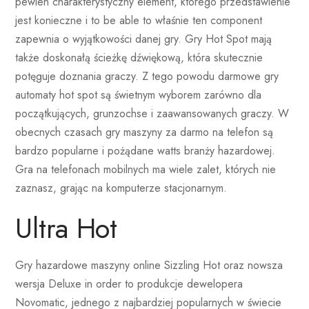
pewien charakterystyczny element, którego przedstawienie
jest konieczne i to be able to właśnie ten component
zapewnia o wyjątkowości danej gry. Gry Hot Spot mają
także doskonałą ścieżkę dźwiękową, która skutecznie
potęguje doznania graczy. Z tego powodu darmowe gry
automaty hot spot są świetnym wyborem zarówno dla
początkujących, grunzochse i zaawansowanych graczy. W
obecnych czasach gry maszyny za darmo na telefon są
bardzo popularne i pożądane watts branży hazardowej.
Gra na telefonach mobilnych ma wiele zalet, których nie
zaznasz, grając na komputerze stacjonarnym.
Ultra Hot
Gry hazardowe maszyny online Sizzling Hot oraz nowsza
wersja Deluxe in order to produkcje dewelopera
Novomatic, jednego z najbardziej popularnych w świecie