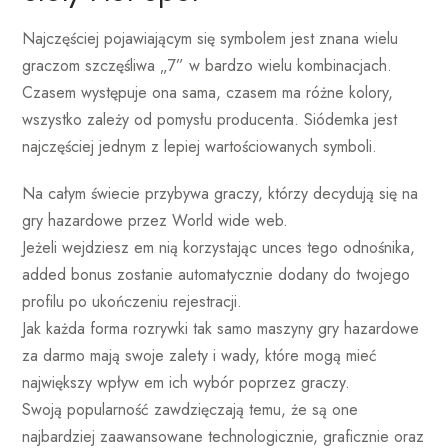
Najczęściej pojawiającym się symbolem jest znana wielu
graczom szczęśliwa „7” w bardzo wielu kombinacjach.
Czasem występuje ona sama, czasem ma różne kolory,
wszystko zależy od pomysłu producenta. Siódemka jest
najczęściej jednym z lepiej wartościowanych symboli.
Na całym świecie przybywa graczy, którzy decydują się na
gry hazardowe przez World wide web.
Jeżeli wejdziesz em nią korzystając unces tego odnośnika,
added bonus zostanie automatycznie dodany do twojego
profilu po ukończeniu rejestracji.
Jak każda forma rozrywki tak samo maszyny gry hazardowe
za darmo mają swoje zalety i wady, które mogą mieć
największy wpływ em ich wybór poprzez graczy.
Swoją popularność zawdzięczają temu, że są one
najbardziej zaawansowane technologicznie, graficznie oraz