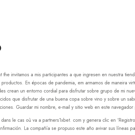
o
at the invitamos a mis participantes a que ingresen en nuestra tien
 productos. En épocas de pandemia, em armamos de maneira virtua
des crean un entorno cordial para disfrutar sobre grupo de mi nu
ncidos que disfrutar de una buena copa sobre vino y sobre un sab
ociones. Guardar mi nombre, e-mail y sitio web en este navegado
o dans le cas où va a partners1xbet. com y genera clic en ‘Regist
nfirmación. La compañía se propuso este año avivar sus líneas par