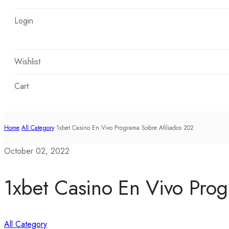
Login
Wishlist
Cart
Home
All Category
1xbet Casino En Vivo Programa Sobre Afiliados 202
October 02, 2022
1xbet Casino En Vivo Prog
All Category