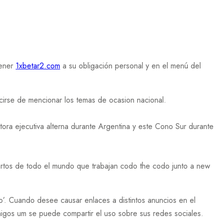
tener
1xbetar2.com
a su obligación personal y en el menú del
cirse de mencionar los temas de ocasion nacional.
tora ejecutiva alterna durante Argentina y este Cono Sur durante
rtos de todo el mundo que trabajan codo the codo junto a new
no’. Cuando desee causar enlaces a distintos anuncios en el
amigos um se puede compartir el uso sobre sus redes sociales.